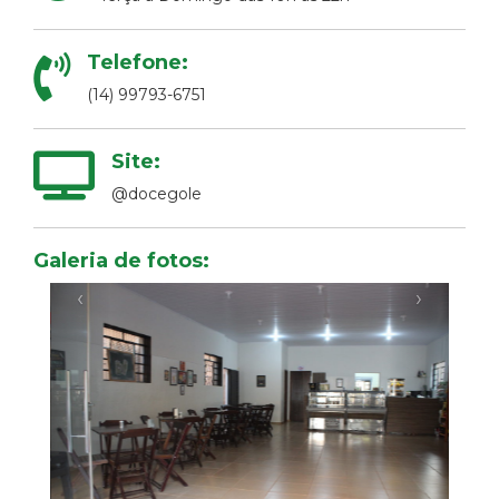
Telefone:
(14) 99793-6751
Site:
@docegole
Galeria de fotos:
‹
›